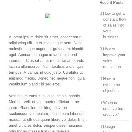
Recent Posts
How to get a
constant flow
of sales into
your
business.
A
Lorem ipsum dolor sit amet, consectetur
adipiscing elit. In et scelerisque sem. Nunc
molestie neque augue, at gravida mi blandit
How to
eget. Aenean eu augue id lacus eleifend
improve your
interdum. Cras sit amet metus sit amet velit
sales
lacinia ullamcorper. Nam facilisis a orci quis
motivation.
tempus. Vivamus id odio justo. Curabitur ut
euismod metus. Donec nec neque non ligula
How to
vestibulum blandit id sed eros.
overcome
objections.
Vestibulum cursus in ligula lacinia lobortis.
Morbi at velit at velit auctor efficitur ut ac
When is
justo. Phasellus porttitor, elit vitae
creative too
scelerisque vestibulum, nunc libero bibendum
creative?
massa, ut ultrices quam libero vel dolor. In sit
amet ultricies dolor. Suspendisse maximus
Design
odio mollis massa tristique rhoncus.